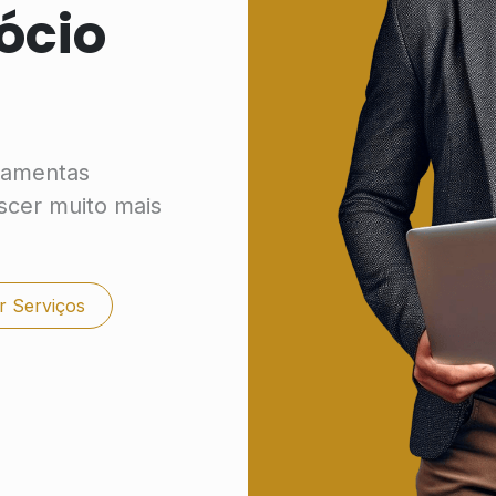
ócio
ramentas
scer muito mais
r Serviços