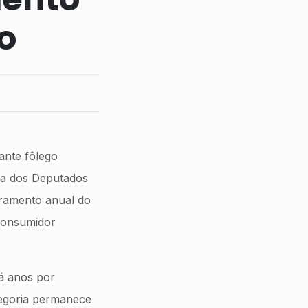
o
ante fôlego
ra dos Deputados
uramento anual do
 Consumidor
há anos por
tegoria permanece