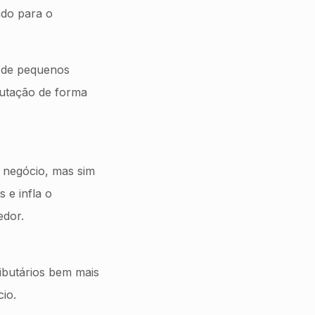
do para o
s de pequenos
butação de forma
 negócio, mas sim
 e infla o
edor.
ributários bem mais
io.