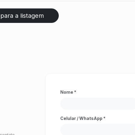
 para a listagem
Nome *
Celular / WhatsApp *
contato.