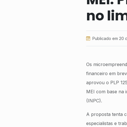
no li
Publicado em 20 
Os microempreende
financeiro em bre
aprovou o PLP 125/
MEI com base na in
(INPC).
A proposta tenta c
especialistas e tr